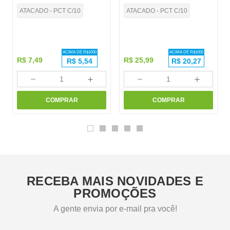
ATACADO - PCT C/10
ATACADO - PCT C/10
ACIMA DE R$
1000
ACIMA DE R$
1000
R$
7
,
49
R$
25
,
99
R$
5,54
R$
20,27
－
＋
－
＋
COMPRAR
COMPRAR
RECEBA MAIS NOVIDADES E
PROMOÇÕES
A gente envia por e-mail pra você!