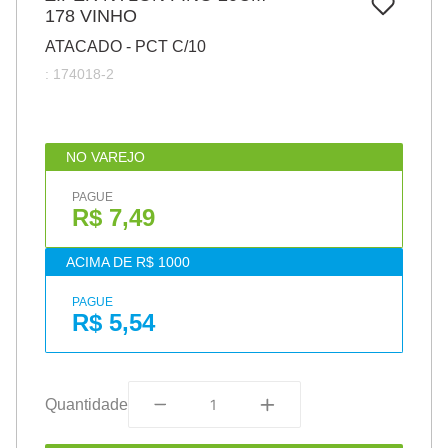
7
º
178 VINHO
papel
ATACADO - PCT C/10
8
º
cola
:
174018-2
9
º
barbante
10
º
pasta
NO VAREJO
PAGUE
R$ 7,49
ACIMA DE R$ 1000
PAGUE
R$ 5,54
Quantidade