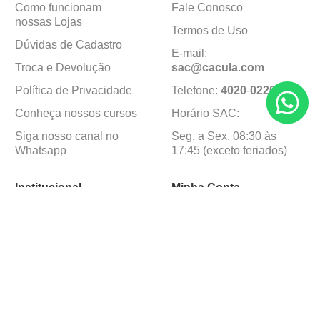
Como funcionam
Fale Conosco
nossas Lojas
Termos de Uso
Dúvidas de Cadastro
E-mail:
Troca e Devolução
sac@cacula
.
com
Política de Privacidade
Telefone:
4020
-
0220
Conheça nossos cursos
Horário SAC:
Siga nosso canal no
Seg. a Sex. 08:30 às
Whatsapp
17:45 (exceto feriados)
Institucional
Minha Conta
Sobre a caçula
Minha Conta
Lojas
Pedidos
Trabalhe Conosco
Formas de pagamento