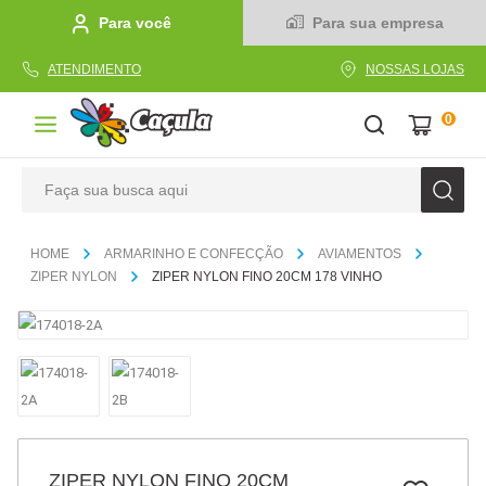
Para você
Para sua empresa
ATENDIMENTO
NOSSAS LOJAS
0
Faça sua busca aqui
TERMOS MAIS BUSCADOS
ARMARINHO E CONFECÇÃO
AVIAMENTOS
1
º
caderno
ZIPER NYLON
ZIPER NYLON FINO 20CM 178 VINHO
2
º
linha
3
º
caneta
4
º
tecido
5
º
caixa
6
º
pincel
ZIPER NYLON FINO 20CM