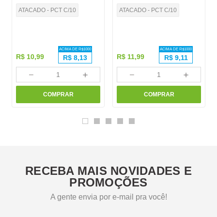
ATACADO - PCT C/10
ATACADO - PCT C/10
ACIMA DE R$
1000
ACIMA DE R$
1000
R$
10
,
99
R$
11
,
99
R$
8,13
R$
9,11
－
＋
－
＋
COMPRAR
COMPRAR
RECEBA MAIS NOVIDADES E
PROMOÇÕES
A gente envia por e-mail pra você!