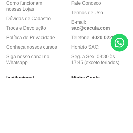
Como funcionam
Fale Conosco
nossas Lojas
Termos de Uso
Dúvidas de Cadastro
E-mail:
Troca e Devolução
sac@cacula
.
com
Política de Privacidade
Telefone:
4020
-
0220
Conheça nossos cursos
Horário SAC:
Siga nosso canal no
Seg. a Sex. 08:30 às
Whatsapp
17:45 (exceto feriados)
Institucional
Minha Conta
Sobre a caçula
Minha Conta
Lojas
Pedidos
Trabalhe Conosco
Formas de pagamento