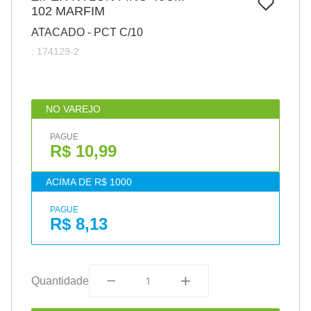
7
º
102 MARFIM
pincel
ATACADO - PCT C/10
8
º
cola
:
174129-2
9
º
barbante
10
º
fita
NO VAREJO
PAGUE
R$ 10,99
ACIMA DE R$ 1000
PAGUE
R$ 8,13
Quantidade