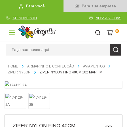
Para você
Para sua empresa
ATENDIMENTO
NOSSAS LOJAS
0
Faça sua busca aqui
TERMOS MAIS BUSCADOS
ARMARINHO E CONFECÇÃO
AVIAMENTOS
1
º
caderno
ZIPER NYLON
ZIPER NYLON FINO 40CM 102 MARFIM
2
º
linha
3
º
caneta
4
º
tecido
5
º
caixa
6
º
papel
ZIPER NYLON FINO 40CM