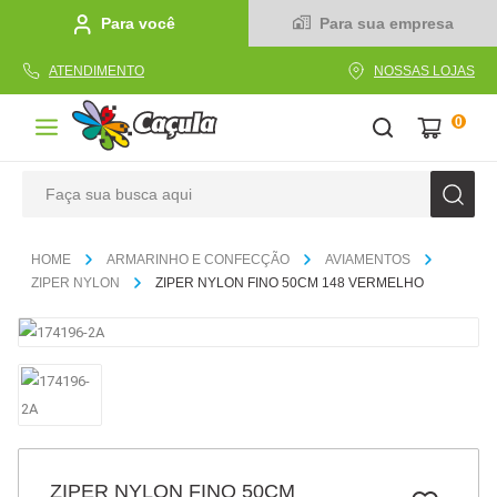
Para você
Para sua empresa
ATENDIMENTO
NOSSAS LOJAS
0
Faça sua busca aqui
TERMOS MAIS BUSCADOS
ARMARINHO E CONFECÇÃO
AVIAMENTOS
1
º
caderno
ZIPER NYLON
ZIPER NYLON FINO 50CM 148 VERMELHO
2
º
linha
3
º
caneta
4
º
tecido
5
º
caixa
6
º
pincel
ZIPER NYLON FINO 50CM