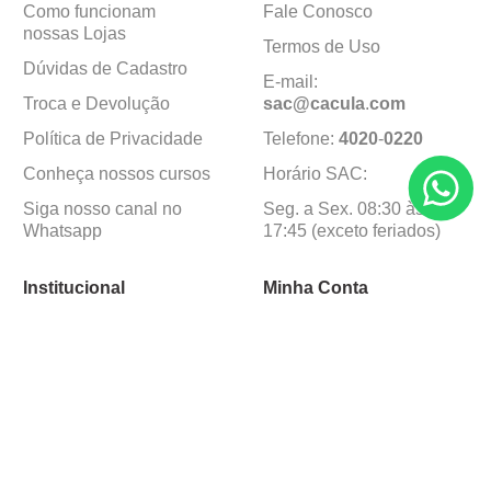
Como funcionam
Fale Conosco
nossas Lojas
Termos de Uso
Dúvidas de Cadastro
E-mail:
Troca e Devolução
sac@cacula
.
com
Política de Privacidade
Telefone:
4020
-
0220
Conheça nossos cursos
Horário SAC:
Siga nosso canal no
Seg. a Sex. 08:30 às
Whatsapp
17:45 (exceto feriados)
Institucional
Minha Conta
Sobre a caçula
Minha Conta
Lojas
Pedidos
Trabalhe Conosco
Formas de pagamento