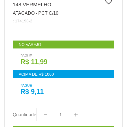
7
º
148 VERMELHO
papel
ATACADO - PCT C/10
8
º
cola
:
174196-2
9
º
barbante
10
º
havaianas
NO VAREJO
PAGUE
R$ 11,99
ACIMA DE R$ 1000
PAGUE
R$ 9,11
Quantidade