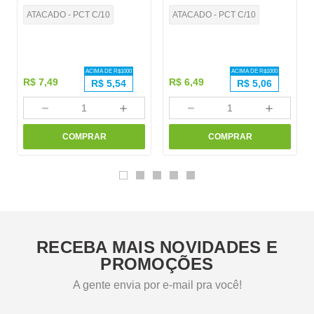
ATACADO - PCT C/10
ATACADO - PCT C/10
ACIMA DE R$
1000
ACIMA DE R$
1000
R$
7
,
49
R$
6
,
49
R$
5,54
R$
5,06
－
＋
－
＋
COMPRAR
COMPRAR
RECEBA MAIS NOVIDADES E
PROMOÇÕES
A gente envia por e-mail pra você!