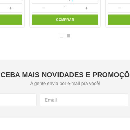
＋
－
＋
－
COMPRAR
CEBA MAIS NOVIDADES E PROMOÇ
A gente envia por e-mail pra você!