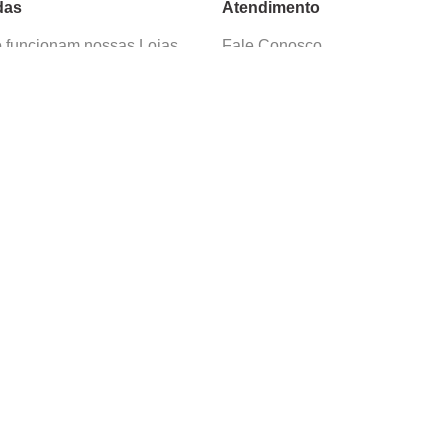
das
Atendimento
funcionam nossas Lojas
Fale Conosco
as de Cadastro
Termos de Uso
 e Devolução
E-mail:
sac@cacula
.
com
ica de Privacidade
Telefone:
4020
-
0220
ça nossos cursos
Horário SAC:
nosso canal no
Seg. a Sex. 08:30 às 17:45
sapp
(exceto feriados)