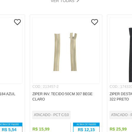
VER TODAS
COD.
:
213457-2
COD.
:
174320
184 AZUL
ZIPER INV. TECIDO 50CM 307 BEGE
ZIPER DEST
CLARO
322 PRETO
ATACADO - PCT C/10
ATACADO - 
ACIMA DE R$
1000
ACIMA DE R$
1000
R$
15
,
99
R$
25
,
99
R$
5,54
R$
12,15