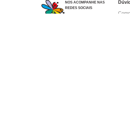
Dúvi
NOS ACOMPANHE NAS
REDES SOCIAIS
Como 
Dúvid
Troca
Polít
Conhe
Siga 
What
Formas de pagamento