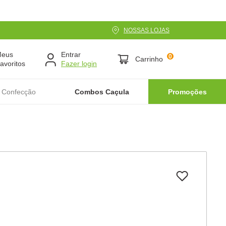
NOSSAS LOJAS
Meus
Entrar
0
Carrinho
avoritos
 Confecção
Combos Caçula
Promoções