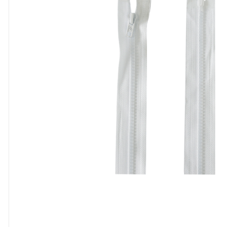
8
º
cola
9
º
barbante
10
º
pasta