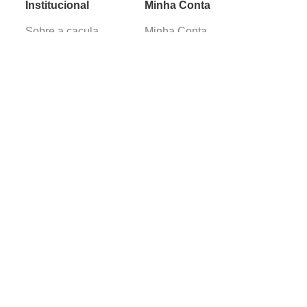
Institucional
Minha Conta
Sobre a caçula
Minha Conta
Lojas
Pedidos
Trabalhe Conosco
Verificada por