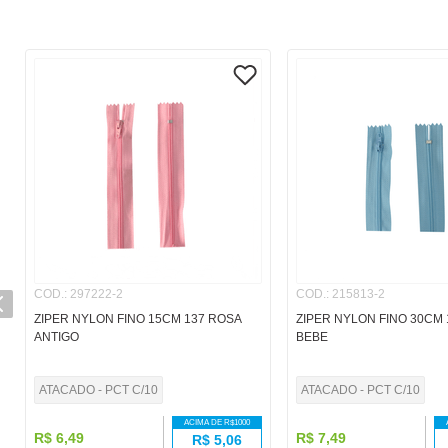
COD.
:
297222-2
COD.
:
215813-2
ZIPER NYLON FINO 15CM 137 ROSA
ZIPER NYLON FINO 30CM 
ANTIGO
BEBE
ATACADO - PCT C/10
ATACADO - PCT C/10
ACIMA DE R$
1000
R$
6
,
49
R$
7
,
49
R$
5,06