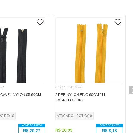
-2
COD.
:
174230-2
ACAVEL NYLON 05 60CM
ZIPER NYLON FINO 60CM 111
AMARELO OURO
PCT C/10
ATACADO - PCT C/10
ACIMA DE R$
1000
ACIMA DE R$
1000
R$
10
,
99
R$
20,27
R$
8,13