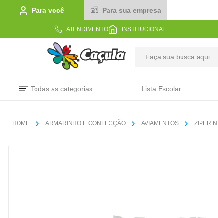
Para você
Para sua empresa
ATENDIMENTO
INSTITUCIONAL
TERMOS MAIS BUSCADOS
Todas as categorias
Lista Escolar
1
º
caderno
2
º
linha
ARMARINHO E CONFECÇÃO
AVIAMENTOS
ZIPER 
3
º
caneta
4
º
tecido
5
º
caixa
6
º
pincel
7
º
papel