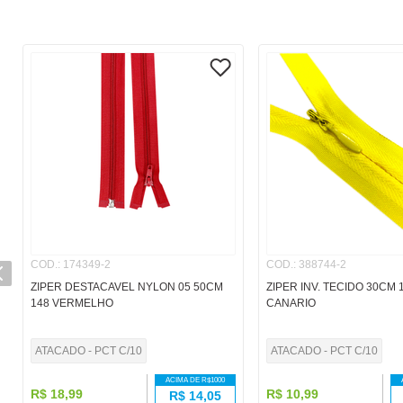
COD.
:
174349-2
COD.
:
388744-2
ZIPER DESTACAVEL NYLON 05 50CM
ZIPER INV. TECIDO 30CM
148 VERMELHO
CANARIO
ATACADO - PCT C/10
ATACADO - PCT C/10
ACIMA DE R$
1000
R$
18
,
99
R$
10
,
99
R$
14,05