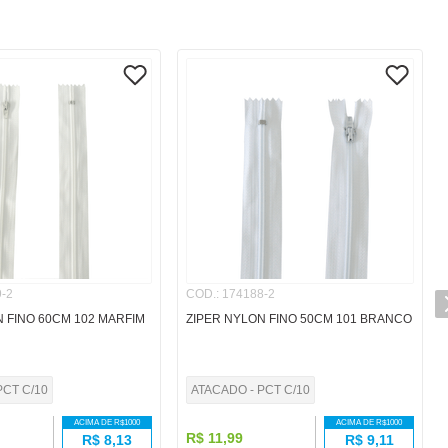
-2
COD.
:
174188-2
 FINO 60CM 102 MARFIM
ZIPER NYLON FINO 50CM 101 BRANCO
PCT C/10
ATACADO - PCT C/10
ACIMA DE R$
1000
ACIMA DE R$
1000
R$
11
,
99
R$
8,13
R$
9,11