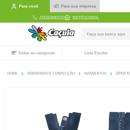
Para você
Para sua empresa
ATENDIMENTO
INSTITUCIONAL
TERMOS MAIS BUSCADOS
Todas as categorias
Lista Escolar
1
º
caderno
2
º
linha
ARMARINHO E CONFECÇÃO
AVIAMENTOS
ZIPER 
3
º
caneta
4
º
tecido
5
º
caixa
6
º
papel
7
º
pincel