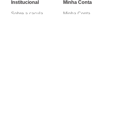
Institucional
Minha Conta
Sobre a caçula
Minha Conta
Lojas
Pedidos
Trabalhe Conosco
Verificada por