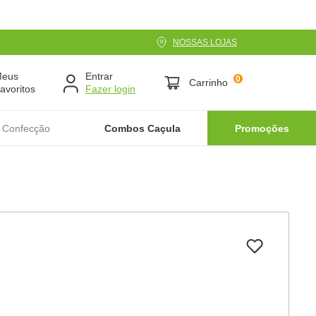
NOSSAS LOJAS
Meus
Entrar
0
Carrinho
avoritos
 Confecção
Combos Caçula
Promoções