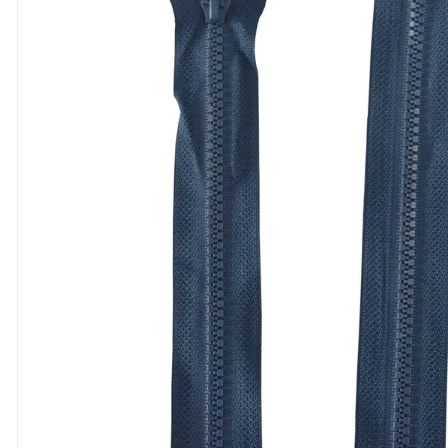
8
º
cola
9
º
barbante
10
º
fita