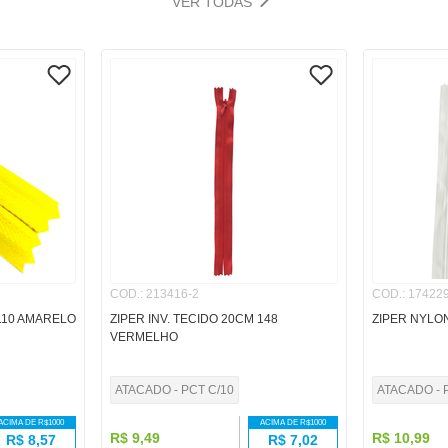
VER TODAS
COD.
:
213416-2
COD.
:
174229
 110 AMARELO
ZIPER INV. TECIDO 20CM 148
ZIPER NYLON
VERMELHO
ATACADO - PCT C/10
ATACADO - 
ACIMA DE R$
1000
ACIMA DE R$
1000
R$
9
,
49
R$
10
,
99
R$
8,57
R$
7,02