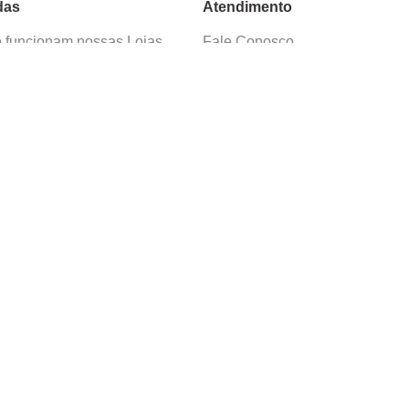
das
Atendimento
funcionam nossas Lojas
Fale Conosco
as de Cadastro
Termos de Uso
 e Devolução
E-mail:
sac@cacula
.
com
ica de Privacidade
Telefone:
4020
-
0220
ça nossos cursos
Horário SAC:
nosso canal no
Seg. a Sex. 08:30 às 17:45
sapp
(exceto feriados)