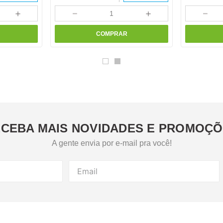
＋
－
＋
－
COMPRAR
CEBA MAIS NOVIDADES E PROMOÇ
A gente envia por e-mail pra você!