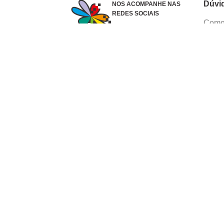
Dúvi
NOS ACOMPANHE NAS
REDES SOCIAIS
Como 
Dúvid
Troca
Polít
Conhe
Siga 
What
Formas de pagamento