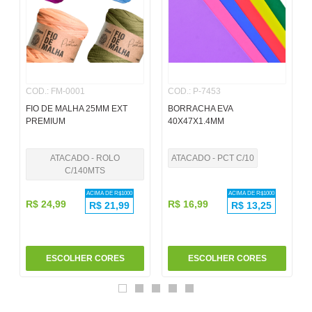
6
º
pincel
7
º
papel
8
º
cola
COD.
:
FM-0001
COD.
:
P-7453
9
º
barbante
FIO DE MALHA 25MM EXT
BORRACHA EVA
10
º
havaianas
PREMIUM
40X47X1.4MM
ATACADO - ROLO
ATACADO - PCT C/10
C/140MTS
ACIMA DE R$
1000
ACIMA DE R$
1000
R$
24
,
99
R$
16
,
99
R$
21,99
R$
13,25
ESCOLHER CORES
ESCOLHER CORES