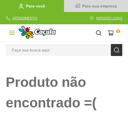
Para você
Para sua empresa
ATENDIMENTO
NOSSAS LOJAS
0
Faça sua busca aqui
TERMOS MAIS BUSCADOS
1
º
caderno
Produto não
2
º
linha
3
º
caneta
encontrado =(
4
º
tecido
5
º
caixa
6
º
pincel