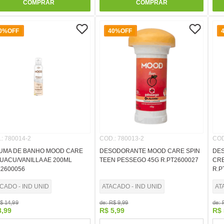
COMPRAR
COMPRAR
0%
OFF
40%
OFF
.
:
780014-2
COD.
:
780013-2
COD
UMA DE BANHO MOOD CARE
DESODORANTE MOOD CARE SPIN
DE
UACU/VANILLA AE 200ML
TEEN PESSEGO 45G R.PT2600027
CRE
E2600056
R.P
CADO - IND UNID
ATACADO - IND UNID
AT
$
14
,
99
de:
R$
9
,
99
de:
8
,
99
R$
5
,
99
R$