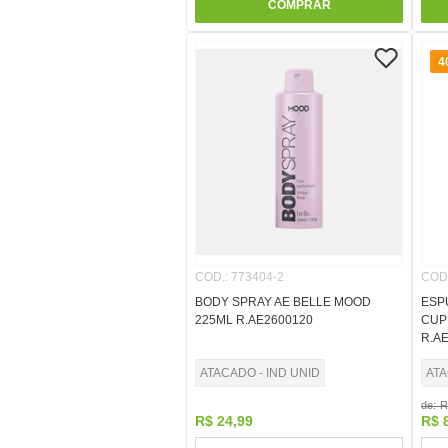
COMPRAR
4
COD.
:
773404-2
COD
BODY SPRAY AE BELLE MOOD
ESP
225ML R.AE2600120
CUP
R.A
ATACADO - IND UNID
ATA
de:
R
R$
24
,
99
R$