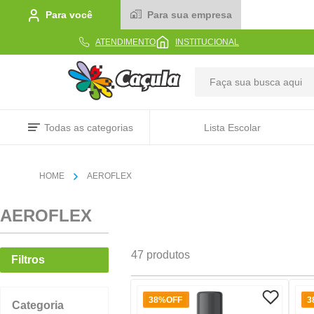
Para você
Para sua empresa
ATENDIMENTO
INSTITUCIONAL
TER
Todas as categorias
Lista Escolar
AEROFLEX
AEROFLEX
47
produtos
Filtros
38%
OFF
3
Categoria