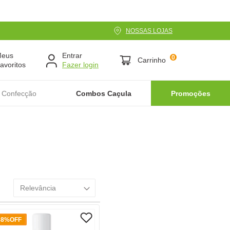
NOSSAS LOJAS
Meus
Entrar
0
Carrinho
avoritos
 Confecção
Combos Caçula
Promoções
Relevância
38%
OFF