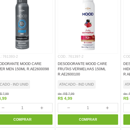
8
º
cola
9
º
barbante
10
º
fita
.
:
761393-2
COD.
:
761397-2
COD
ODORANTE MOOD CARE
DESODORANTE MOOD CARE
DE
ER MEN 150ML R.AE2600098
FRUTAS VERMELHAS 150ML
HID
R.AE2600100
R.A
CADO - IND UNID
ATACADO - IND UNID
AT
$
7
,
99
de:
R$
7
,
99
de:
4
,
99
R$
4
,
99
R$
－
＋
－
＋
COMPRAR
COMPRAR