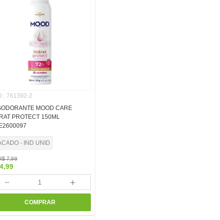
.
:
761392-2
SODORANTE MOOD CARE
RAT PROTECT 150ML
E2600097
ACADO - IND UNID
R$
7
,
99
4
,
99
－
＋
COMPRAR