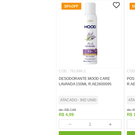
38%
OFF
5
COD.
:
761398-2
COD
DESODORANTE MOOD CARE
POS
LAVANDA 150ML R.AE2600095
R.A
ATACADO - IND UNID
ATA
de:
R$
7
,
99
de:
R
R$
4
,
99
R$
－
＋