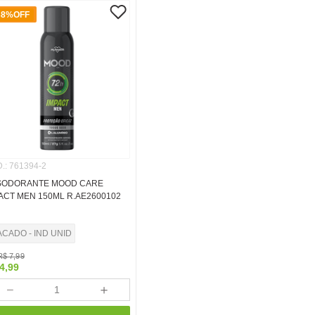
38%
OFF
.
:
761394-2
SODORANTE MOOD CARE
ACT MEN 150ML R.AE2600102
ACADO - IND UNID
R$
7
,
99
4
,
99
－
＋