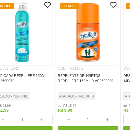
0%
OFF
38%
OFF
.
:
761423-2
COD.
:
761420-2
COD
 PICADA REPELLERE 150ML
REPELENTE DE INSETOS
DE
E2600079
REPELLERE 150ML R.AE2600001
IMP
CADO - IND UNID
ATACADO - IND UNID
AT
$
23
,
99
de:
R$
15
,
99
de:
11
,
99
R$
9
,
99
R$
－
＋
－
＋