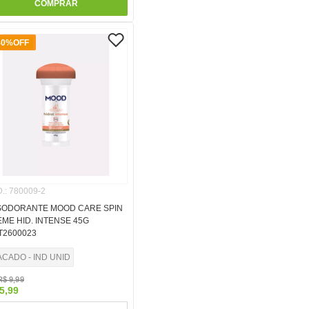
COMPRAR
40%
OFF
.
:
780009-2
SODORANTE MOOD CARE SPIN
ME HID. INTENSE 45G
T2600023
ACADO - IND UNID
R$
9
,
99
5
,
99