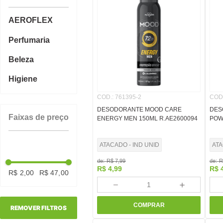
AEROFLEX
Perfumaria
Beleza
Higiene
COD.
:
761395-2
COD
DESODORANTE MOOD CARE
DES
Faixas de preço
ENERGY MEN 150ML R.AE2600094
POW
ATACADO - IND UNID
ATA
de:
R$
7
,
99
de:
R
R$
4
,
99
R$
R$ 2,00
R$ 47,00
－
＋
COMPRAR
REMOVER FILTROS