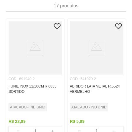
7
º
papel
17
produtos
8
º
cola
9
º
barbante
10
º
pasta
COD.
:
691940-2
COD.
:
541370-2
FUNIL INOX 12/16CM R.6833
ABRIDOR LATA METAL R.5524
SORTIDO
VERMELHO
ATACADO - IND UNID
ATACADO - IND UNID
R$
22
,
99
R$
5
,
99
－
＋
－
＋