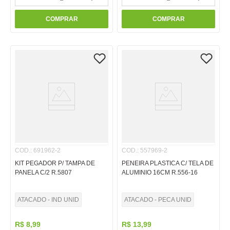
COMPRAR
COMPRAR
COD.
:
691962-2
COD.
:
557969-2
KIT PEGADOR P/ TAMPA DE
PENEIRA PLASTICA C/ TELA DE
PANELA C/2 R.5807
ALUMINIO 16CM R.556-16
ATACADO - IND UNID
ATACADO - PECA UNID
R$
8
,
99
R$
13
,
99