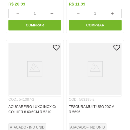
R$
20
,
99
R$
11
,
99
－
＋
－
＋
COMPRAR
COMPRAR
COD.
:
541387-2
COD.
:
563195-2
ACUCAREIRO LUXO INOX C/
TESOURA MULTIUSO 20CM
COLHER 8.6X6CM R.5210
R.5696
ATACADO - IND UNID
ATACADO - IND UNID