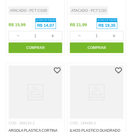
ATACADO - PCT C/100
ATACADO - PCT C/10
ACIMA DE R$
1000
ACIMA DE R$
1000
R$
15
,
99
R$
21
,
99
R$
14,07
R$
19,35
－
＋
－
＋
COMPRAR
COMPRAR
COD.
:
308120-2
COD.
:
184496-2
ARGOLA PLASTICA CORTINA
ILHOS PLASTICO QUADRADO