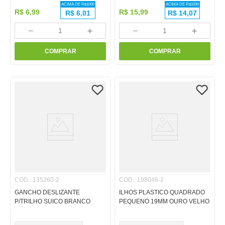
ACIMA DE R$
1000
ACIMA DE R$
1000
R$
6
,
99
R$
15
,
99
R$
6,01
R$
14,07
－
＋
－
＋
COMPRAR
COMPRAR
COD.
:
135260-2
COD.
:
198046-2
GANCHO DESLIZANTE
ILHOS PLASTICO QUADRADO
P/TRILHO SUICO BRANCO
PEQUENO 19MM OURO VELHO