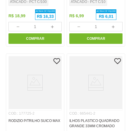
ATACADO - PCT C/100
ATACADO - PCT C/10
ACIMA DE R$
1000
ACIMA DE R$
1000
R$
18
,
99
R$
6
,
99
R$
16,33
R$
6,01
－
＋
－
＋
COMPRAR
COMPRAR
COD.
:
177725-2
COD.
:
665441-2
RODIZIO P/TRILHO SUICO MAX
ILHOS PLASTICO QUADRADO
GRANDE 33MM CROMADO