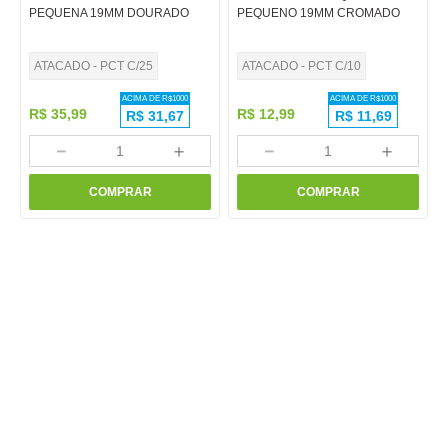
PEQUENA 19MM DOURADO
PEQUENO 19MM CROMADO
ATACADO - PCT C/25
ATACADO - PCT C/10
ACIMA DE R$
1000
ACIMA DE R$
1000
R$
35
,
99
R$
12
,
99
R$
31,67
R$
11,69
－
＋
－
＋
COMPRAR
COMPRAR