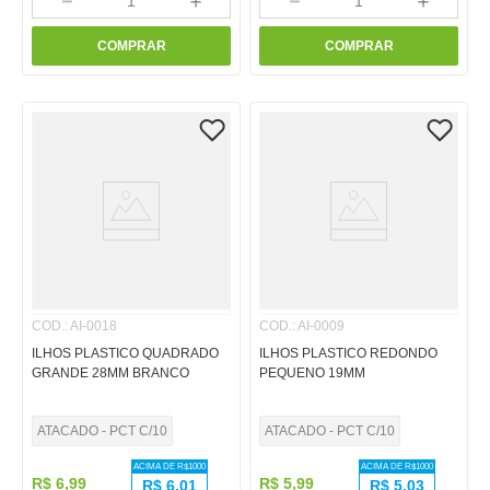
－
＋
－
＋
COMPRAR
COMPRAR
COD.
:
AI-0018
COD.
:
AI-0009
ILHOS PLASTICO QUADRADO
ILHOS PLASTICO REDONDO
GRANDE 28MM BRANCO
PEQUENO 19MM
ATACADO - PCT C/10
ATACADO - PCT C/10
ACIMA DE R$
1000
ACIMA DE R$
1000
R$
6
,
99
R$
5
,
99
R$
6,01
R$
5,03