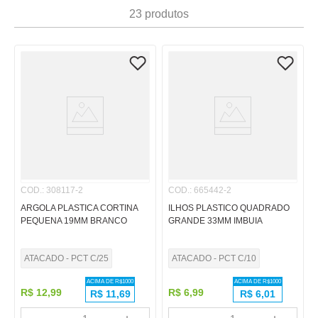
7
º
papel
23
produtos
8
º
cola
9
º
barbante
10
º
havaianas
COD.
:
308117-2
COD.
:
665442-2
ARGOLA PLASTICA CORTINA
ILHOS PLASTICO QUADRADO
PEQUENA 19MM BRANCO
GRANDE 33MM IMBUIA
ATACADO - PCT C/25
ATACADO - PCT C/10
ACIMA DE R$
1000
ACIMA DE R$
1000
R$
12
,
99
R$
6
,
99
R$
11,69
R$
6,01