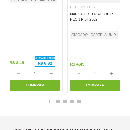
COD.
:
758713-2
MARCA TEXTO C/4 CORES
NEON R.SH2502
ATACADO - CARTELA UNID
ACIMA DE R$
1000
R$
8
,
49
R$
6,62
R$
4
,
49
－
＋
－
＋
COMPRAR
COMPRAR