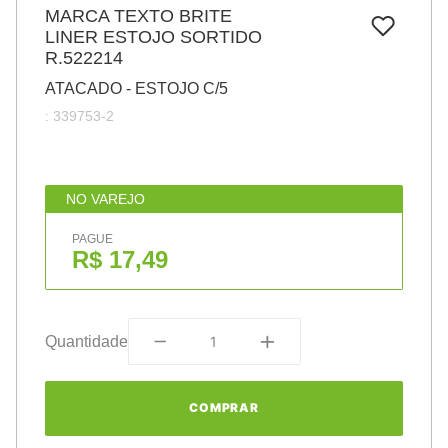
7
º
MARCA TEXTO BRITE
papel
LINER ESTOJO SORTIDO
8
º
cola
R.522214
9
º
barbante
ATACADO - ESTOJO C/5
:
339753-2
10
º
havaianas
NO VAREJO
PAGUE
R$ 17,49
Quantidade
COMPRAR