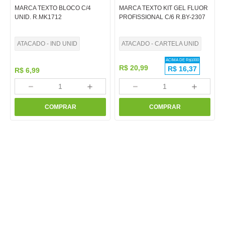
MARCA TEXTO BLOCO C/4
MARCA TEXTO KIT GEL FLUOR
UNID. R.MK1712
PROFISSIONAL C/6 R.BY-2307
ATACADO - IND UNID
ATACADO - CARTELA UNID
ACIMA DE R$
1000
R$
20
,
99
R$
16,37
R$
6
,
99
－
＋
－
＋
COMPRAR
COMPRAR