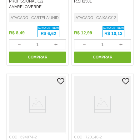
PROFISSIONAL C/2
R.SH2501
AMARELO/VERDE
ATACADO - CARTELA UNID
ATACADO - CAIXA C/12
ACIMA DE R$
1000
ACIMA DE R$
1000
R$
8
,
49
R$
12
,
99
R$
6,62
R$
10,13
－
＋
－
＋
COMPRAR
COMPRAR
COD.
:
694074-2
COD.
:
720140-2