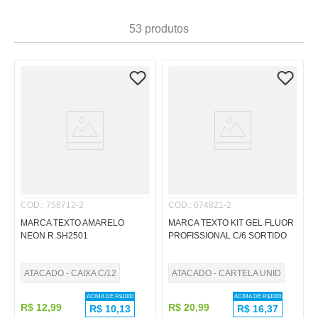
7
º
papel
53
produtos
8
º
cola
9
º
barbante
10
º
havaianas
COD.
:
758712-2
COD.
:
674821-2
MARCA TEXTO AMARELO
MARCA TEXTO KIT GEL FLUOR
NEON R.SH2501
PROFISSIONAL C/6 SORTIDO
ATACADO - CAIXA C/12
ATACADO - CARTELA UNID
ACIMA DE R$
1000
ACIMA DE R$
1000
R$
12
,
99
R$
20
,
99
R$
10,13
R$
16,37