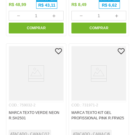
R$
48
,
99
R$
8
,
49
R$
43,11
R$
6,62
－
＋
－
＋
COMPRAR
COMPRAR
COD.
:
759032-2
COD.
:
731971-2
MARCA TEXTO VERDE NEON
MARCA TEXTO KIT GEL
R.SH2501
PROFISSIONAL PINK R.FRW25
ATACADO - CAIXA C/12
ATACADO - CAIXA C/6