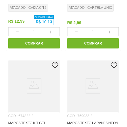
ATACADO - CAIXA C/12
ATACADO - CARTELA UNID
ACIMA DE R$
1000
R$
12
,
99
R$
10,13
R$
2
,
99
－
＋
－
＋
COMPRAR
COMPRAR
COD.
:
674822-2
COD.
:
759033-2
MARCA TEXTO KIT GEL
MARCA TEXTO LARANJA NEON