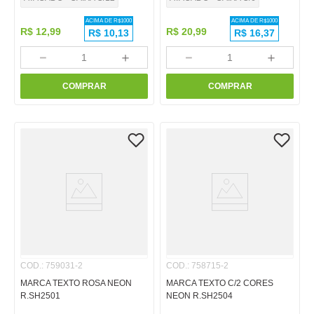
ACIMA DE R$
1000
ACIMA DE R$
1000
R$
12
,
99
R$
20
,
99
R$
10,13
R$
16,37
－
＋
－
＋
COMPRAR
COMPRAR
COD.
:
759031-2
COD.
:
758715-2
MARCA TEXTO ROSA NEON
MARCA TEXTO C/2 CORES
R.SH2501
NEON R.SH2504