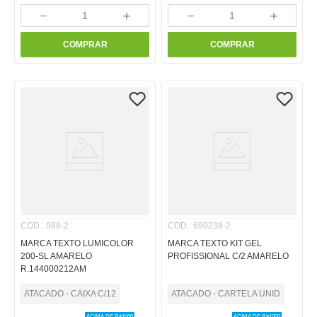
－
＋
－
＋
COMPRAR
COMPRAR
COD.
:
988-2
COD.
:
690238-2
MARCA TEXTO LUMICOLOR
MARCA TEXTO KIT GEL
200-SL AMARELO
PROFISSIONAL C/2 AMARELO
R.144000212AM
ATACADO - CAIXA C/12
ATACADO - CARTELA UNID
ACIMA DE R$
1000
ACIMA DE R$
1000