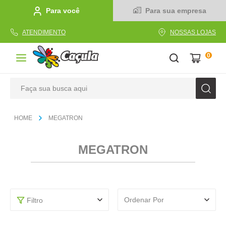
Para você
Para sua empresa
ATENDIMENTO
NOSSAS LOJAS
0
Faça sua busca aqui
TERMOS MAIS BUSCADOS
MEGATRON
1
º
caderno
2
º
linha
MEGATRON
3
º
caneta
4
º
tecido
5
º
caixa
Ordenar Por
Filtro
6
º
papel