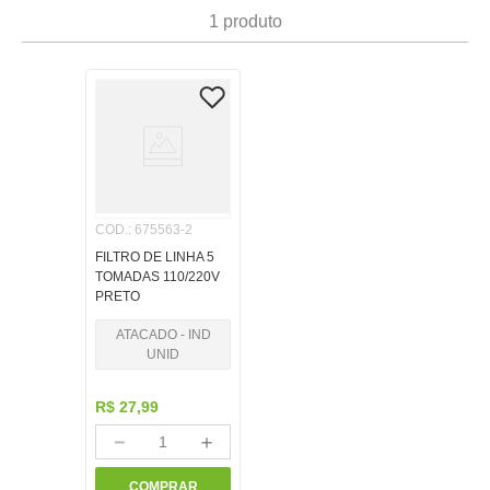
7
º
pincel
1
produto
8
º
cola
9
º
barbante
10
º
fita
COD.
:
675563-2
FILTRO DE LINHA 5
TOMADAS 110/220V
PRETO
ATACADO - IND
UNID
R$
27
,
99
－
＋
COMPRAR