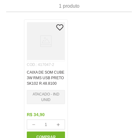
7
º
papel
1
produto
8
º
cola
9
º
barbante
10
º
pasta
COD.
:
417047-2
CAIXA DE SOM CUBE
3W RMS USB PRETO
SK102 R.48.8100
ATACADO - IND
UNID
R$
34
,
90
－
＋
COMPRAR