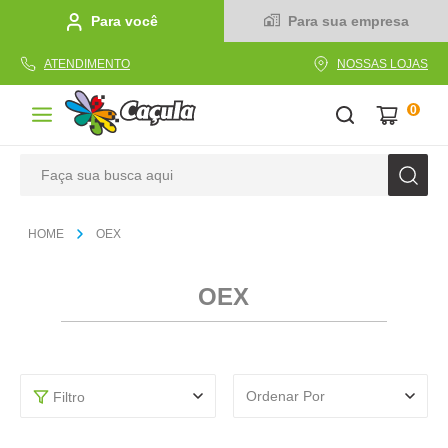
Para você
Para sua empresa
ATENDIMENTO
NOSSAS LOJAS
0
Faça sua busca aqui
TERMOS MAIS BUSCADOS
OEX
1
º
caderno
2
º
linha
OEX
3
º
caneta
4
º
tecido
5
º
caixa
Ordenar Por
Filtro
6
º
pincel