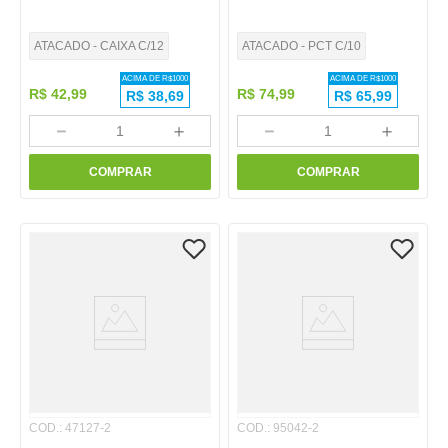
ATACADO - CAIXA C/12
ATACADO - PCT C/10
ACIMA DE R$
1000
ACIMA DE R$
1000
R$
42
,
99
R$
74
,
99
R$
38,69
R$
65,99
－
＋
－
＋
COMPRAR
COMPRAR
COD.
:
47127-2
COD.
:
95042-2