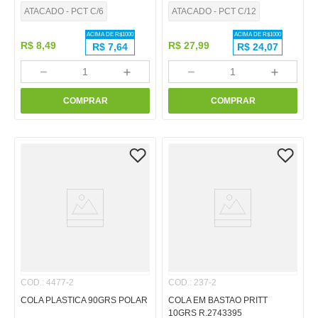
ATACADO - PCT C/6
ATACADO - PCT C/12
ACIMA DE R$
1000
ACIMA DE R$
1000
R$
8
,
49
R$
27
,
99
R$
7,64
R$
24,07
－
＋
－
＋
COMPRAR
COMPRAR
COD.
:
4477-2
COD.
:
237-2
COLA PLASTICA 90GRS POLAR
COLA EM BASTAO PRITT
10GRS R.2743395