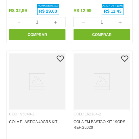
ACIMA DE R$
1000
ACIMA DE R$
1000
R$
32
,
99
R$
12
,
99
R$
29,03
R$
11,43
－
＋
－
＋
COMPRAR
COMPRAR
COD.
:
95040-2
COD.
:
162184-2
COLA PLASTICA 40GRS KIT
COLA EM BASTAO KIT 19GRS
REF.GL020