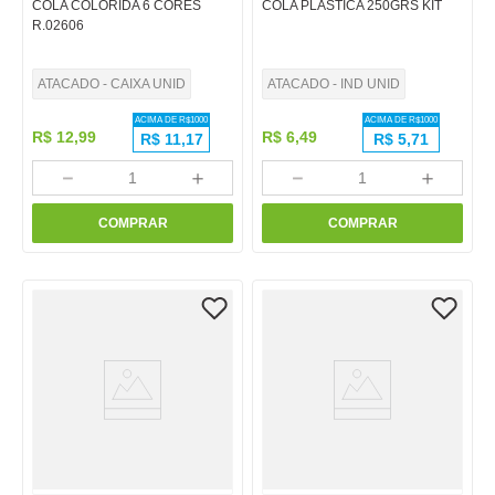
COLA COLORIDA 6 CORES
COLA PLASTICA 250GRS KIT
R.02606
ATACADO - CAIXA UNID
ATACADO - IND UNID
ACIMA DE R$
1000
ACIMA DE R$
1000
R$
12
,
99
R$
6
,
49
R$
11,17
R$
5,71
－
＋
－
＋
COMPRAR
COMPRAR