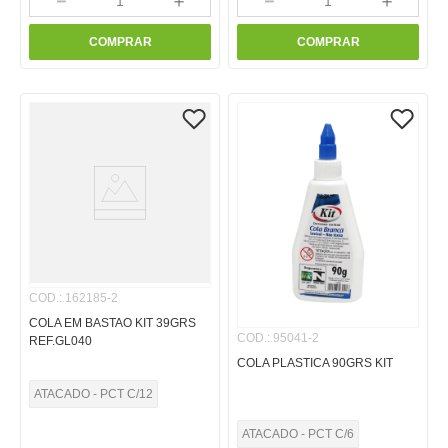
－
＋
－
＋
COMPRAR
COMPRAR
COD.
:
162185-2
COLA EM BASTAO KIT 39GRS
COD.
:
95041-2
REF.GL040
COLA PLASTICA 90GRS KIT
ATACADO - PCT C/12
ATACADO - PCT C/6