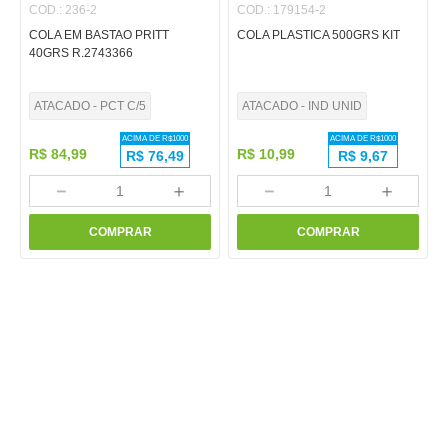
COD.
:
236-2
COD.
:
179154-2
COLA EM BASTAO PRITT
COLA PLASTICA 500GRS KIT
40GRS R.2743366
ATACADO - PCT C/5
ATACADO - IND UNID
ACIMA DE R$
1000
ACIMA DE R$
1000
R$
84
,
99
R$
10
,
99
R$
76,49
R$
9,67
－
＋
－
＋
COMPRAR
COMPRAR