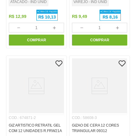
ATACADO - IND UNID
VAREJO - IND UNID
ACIMA DE R$
1000
ACIMA DE R$
1000
R$
12
,
99
R$
9
,
49
R$
10,13
R$
8,16
－
＋
－
＋
COMPRAR
COMPRAR
COD.
:
674871-2
COD.
:
58608-3
GIZ ARTISTICO RETRATIL GEL
GIZAO DE CERA 12 CORES
COM 12 UNIDADES R.FRW21A
TRIANGULAR 09312