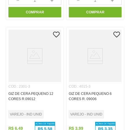
－
＋
－
＋
COMPRAR
COMPRAR
COD.
:
2301-3
COD.
:
4015-3
GIZ DE CERA PEQUENO 12
GIZ DE CERA PEQUENO 6
CORES R.09012
CORES R. 09006
VAREJO - IND UNID
VAREJO - IND UNID
ACIMA DE R$
1000
ACIMA DE R$
1000
R$
6
,
49
R$
3
,
99
R$
5,58
R$
3,35