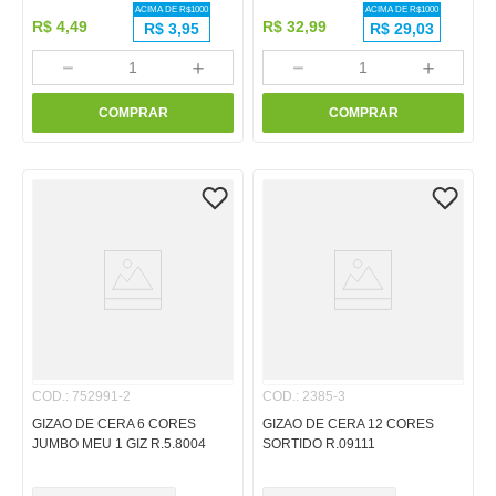
ACIMA DE R$
1000
ACIMA DE R$
1000
R$
4
,
49
R$
32
,
99
R$
3,95
R$
29,03
－
＋
－
＋
COMPRAR
COMPRAR
COD.
:
752991-2
COD.
:
2385-3
GIZAO DE CERA 6 CORES
GIZAO DE CERA 12 CORES
JUMBO MEU 1 GIZ R.5.8004
SORTIDO R.09111