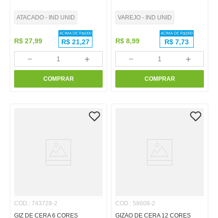
ATACADO - IND UNID
VAREJO - IND UNID
ACIMA DE R$
1000
ACIMA DE R$
1000
R$
27
,
99
R$
8
,
99
R$
21,27
R$
7,73
－
＋
－
＋
COMPRAR
COMPRAR
COD.
:
743728-2
COD.
:
58608-2
GIZ DE CERA 6 CORES
GIZAO DE CERA 12 CORES