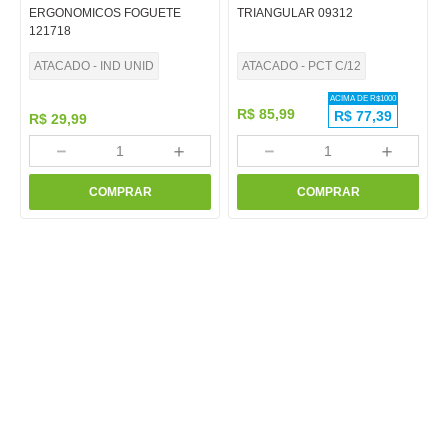
ERGONOMICOS FOGUETE
TRIANGULAR 09312
121718
ATACADO - IND UNID
ATACADO - PCT C/12
ACIMA DE R$
1000
R$
85
,
99
R$
77,39
R$
29
,
99
－
＋
－
＋
COMPRAR
COMPRAR