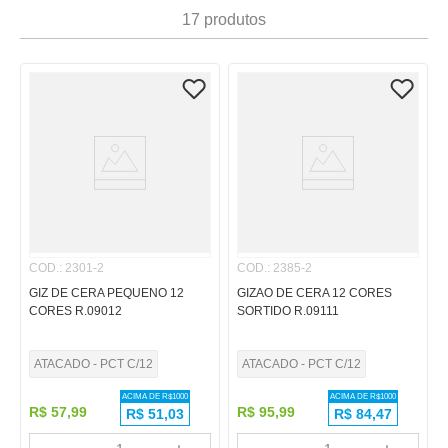
7
º
papel
17
produtos
8
º
cola
9
º
barbante
10
º
pasta
COD.
:
2301-2
COD.
:
2385-2
GIZ DE CERA PEQUENO 12
GIZAO DE CERA 12 CORES
CORES R.09012
SORTIDO R.09111
ATACADO - PCT C/12
ATACADO - PCT C/12
ACIMA DE R$
1000
ACIMA DE R$
1000
R$
57
,
99
R$
95
,
99
R$
51,03
R$
84,47