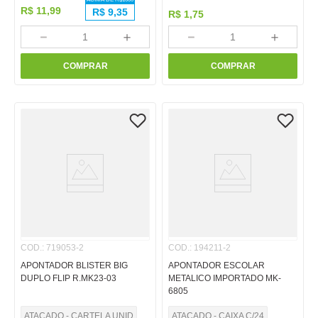
R$
11
,
99
R$
9,35
R$
1
,
75
－
＋
－
＋
COMPRAR
COMPRAR
COD.
:
719053-2
COD.
:
194211-2
APONTADOR BLISTER BIG
APONTADOR ESCOLAR
DUPLO FLIP R.MK23-03
METALICO IMPORTADO MK-
6805
ATACADO - CARTELA UNID
ATACADO - CAIXA C/24