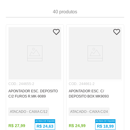
7
º
pincel
40
produtos
8
º
cola
9
º
barbante
10
º
fita
COD.
:
244655-2
COD.
:
244661-2
APONTADOR ESC. DEPOSITO
APONTADOR ESC. C/
C/2 FUROS R.MK-9089
DEPOSITO BOX MK9093
ATACADO - CAIXA C/12
ATACADO - CAIXA C/24
ACIMA DE R$
1000
ACIMA DE R$
1000
R$
27
,
99
R$
24
,
99
R$
24,63
R$
18,99