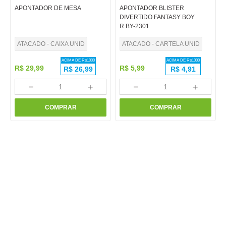
APONTADOR DE MESA
APONTADOR BLISTER
DIVERTIDO FANTASY BOY
R.BY-2301
ATACADO - CAIXA UNID
ATACADO - CARTELA UNID
ACIMA DE R$
1000
ACIMA DE R$
1000
R$
29
,
99
R$
5
,
99
R$
26,99
R$
4,91
－
＋
－
＋
COMPRAR
COMPRAR