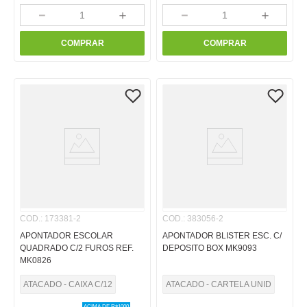
－
＋
－
＋
COMPRAR
COMPRAR
COD.
:
173381-2
COD.
:
383056-2
APONTADOR ESCOLAR
APONTADOR BLISTER ESC. C/
QUADRADO C/2 FUROS REF.
DEPOSITO BOX MK9093
MK0826
ATACADO - CAIXA C/12
ATACADO - CARTELA UNID
ACIMA DE R$
1000