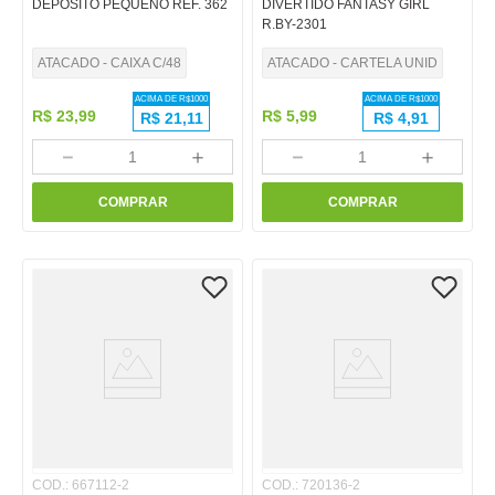
DEPOSITO PEQUENO REF. 362
DIVERTIDO FANTASY GIRL
R.BY-2301
ATACADO - CAIXA C/48
ATACADO - CARTELA UNID
ACIMA DE R$
1000
ACIMA DE R$
1000
R$
23
,
99
R$
5
,
99
R$
21,11
R$
4,91
－
＋
－
＋
COMPRAR
COMPRAR
COD.
:
667112-2
COD.
:
720136-2