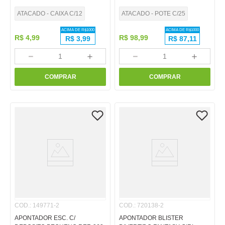
ATACADO - CAIXA C/12
ATACADO - POTE C/25
ACIMA DE R$
1000
ACIMA DE R$
1000
R$
4
,
99
R$
98
,
99
R$
3,99
R$
87,11
－
＋
－
＋
COMPRAR
COMPRAR
COD.
:
149771-2
COD.
:
720138-2
APONTADOR ESC. C/
APONTADOR BLISTER