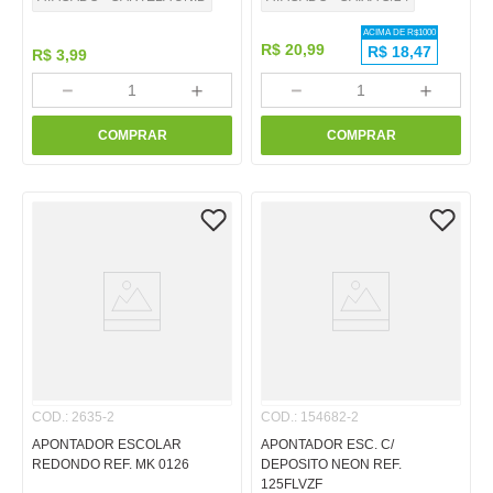
ACIMA DE R$
1000
R$
20
,
99
R$
18,47
R$
3
,
99
－
＋
－
＋
COMPRAR
COMPRAR
COD.
:
2635-2
COD.
:
154682-2
APONTADOR ESCOLAR
APONTADOR ESC. C/
REDONDO REF. MK 0126
DEPOSITO NEON REF.
125FLVZF