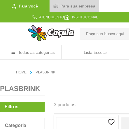
Para você
Para sua empresa
ATENDIMENTO
INSTITUCIONAL
TERMOS MAIS BUSCADOS
Todas as categorias
Lista Escolar
1
º
caderno
2
º
linha
PLASBRINK
3
º
caneta
PLASBRINK
4
º
tecido
5
º
caixa
3
produtos
Filtros
6
º
papel
7
º
pincel
Categoria