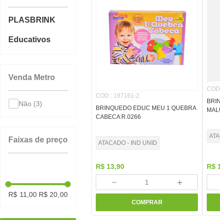
8
º
cola
PLASBRINK
9
º
barbante
10
º
fita
Educativos
Venda Metro
COD
COD.
:
197161-2
BRI
Não
(3)
BRINQUEDO EDUC MEU 1 QUEBRA
MAL
CABECA R.0266
ATA
Faixas de preço
ATACADO - IND UNID
R$
13
,
90
R$
－
＋
R$ 11,00
R$ 20,00
COMPRAR