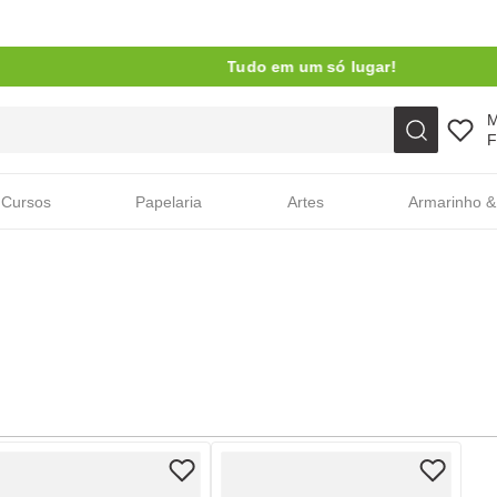
Tudo em um só lugar!
Faça sua busca aqui
F
Cursos
Papelaria
Artes
Armarinho &