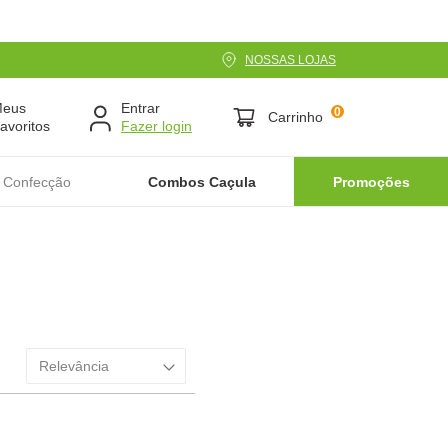
NOSSAS LOJAS
Meus
Entrar
0
Carrinho
avoritos
 Confecção
Combos Caçula
Promoções
Relevância