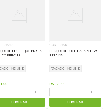
.
:
197049-2
COD.
:
197051-2
NQUEDO EDUC EQUILIBRISTA
BRINQUEDO JOGO DAS ARGOLAS
UCO REF.0112
REF.0129
CADO - IND UNID
ATACADO - IND UNID
11
,
90
R$
12
,
90
－
＋
－
＋
COMPRAR
COMPRAR