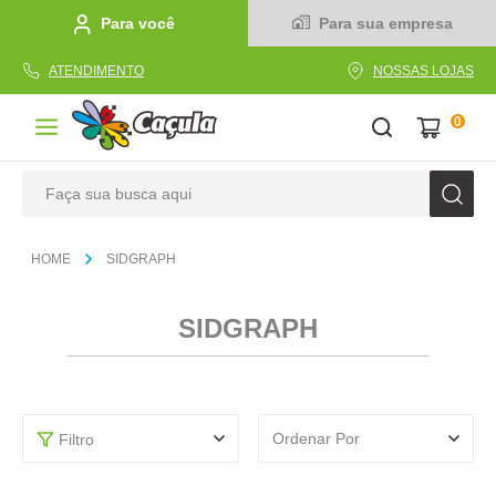
Para você
Para sua empresa
ATENDIMENTO
NOSSAS LOJAS
0
Faça sua busca aqui
TERMOS MAIS BUSCADOS
SIDGRAPH
1
º
caderno
2
º
linha
SIDGRAPH
3
º
caneta
4
º
tecido
5
º
caixa
Ordenar Por
Filtro
6
º
pincel