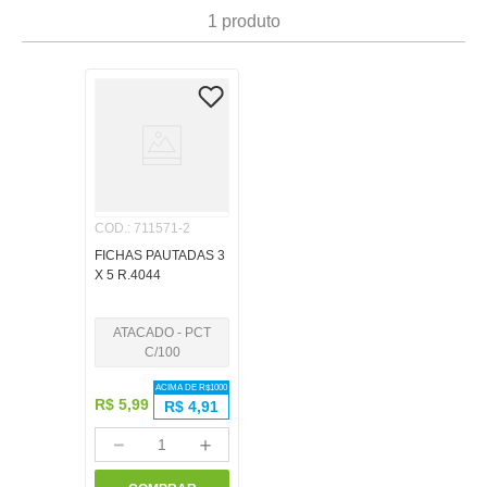
7
º
papel
1
produto
8
º
cola
9
º
barbante
10
º
havaianas
COD.
:
711571-2
FICHAS PAUTADAS 3
X 5 R.4044
ATACADO - PCT
C/100
ACIMA DE R$
1000
R$
5
,
99
R$
4,91
－
＋